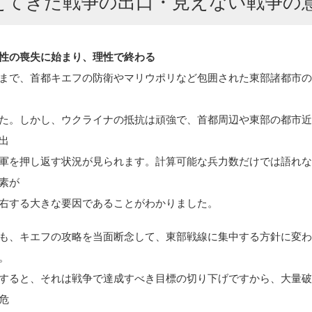
えてきた戦争の出口・見えない戦争の
性の喪失に始まり、理性で終わる
まで、首都キエフの防衛やマリウポリなど包囲された東部諸都市
た。しかし、ウクライナの抵抗は頑強で、首都周辺や東部の都市
出
軍を押し返す状況が見られます。計算可能な兵力数だけでは語れ
素が
右する大きな要因であることがわかりました。
も、キエフの攻略を当面断念して、東部戦線に集中する方針に変
。
すると、それは戦争で達成すべき目標の切り下げですから、大量
危