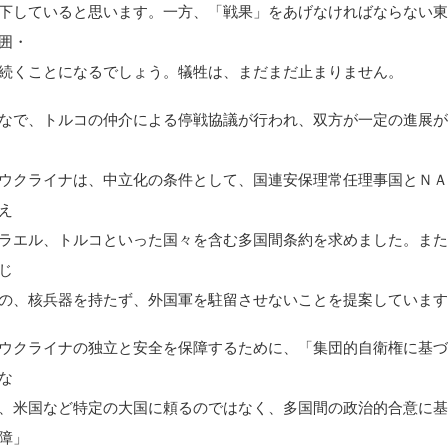
下していると思います。一方、「戦果」をあげなければならない
囲・
続くことになるでしょう。犠牲は、まだまだ止まりません。
なで、トルコの仲介による停戦協議が行われ、双方が一定の進展
ウクライナは、中立化の条件として、国連安保理常任理事国とＮ
え
ラエル、トルコといった国々を含む多国間条約を求めました。ま
じ
の、核兵器を持たず、外国軍を駐留させないことを提案していま
ウクライナの独立と安全を保障するために、「集団的自衛権に基
な
、米国など特定の大国に頼るのではなく、多国間の政治的合意に
障」