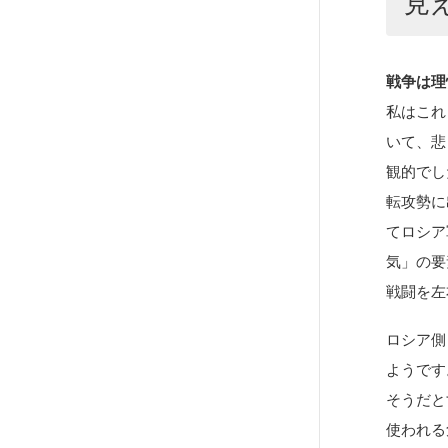
見
戦争は理
私はこれ
いて、悲
観的でし
転攻勢に
てロシア
気」の要
戦闘を左
ロシア側
ようです
そうだと
使われる