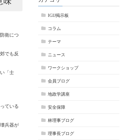
意味
IGIJ掲示板
コラム
の防衛につ
テーマ
近郊でも反
ニュース
ワークショップ
ない「士
会員ブログ
地政学講座
わっている
安全保障
林理事ブログ
破壊兵器が
理事長ブログ