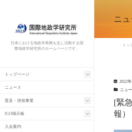
ニュ
日本における地政学再興を志し活動する国
トッ
際地政学研究所のホームページです。
トップページ
2022
ニュース
ニュ
[緊
普及・啓発事業
報）
IGIJ掲示板
入会案内