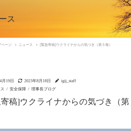
ース
プページ
ニュース
[緊急寄稿]ウクライナからの気づき（第５報）
年4月19日
2023年8月18日
igij_staff
ース
安全保障
理事長ブログ
急寄稿]ウクライナからの気づき（第