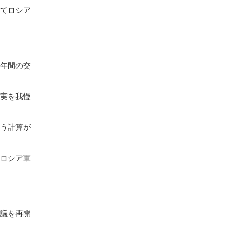
してロシア
５年間の交
現実を我慢
いう計算が
、ロシア軍
協議を再開