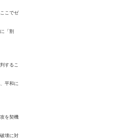
。ここでゼ
アに「割
批判するこ
は、平和に
侵攻を契機
の破壊に対