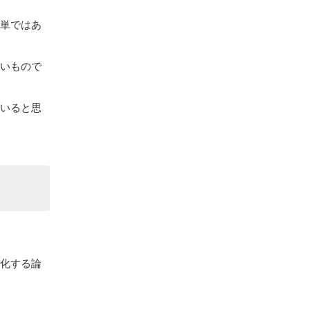
簡単ではあ
ないもので
ていると思
。
当化する論