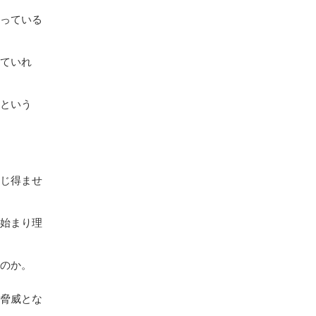
思っている
っていれ
」という
禁じ得ませ
に始まり理
うのか。
の脅威とな