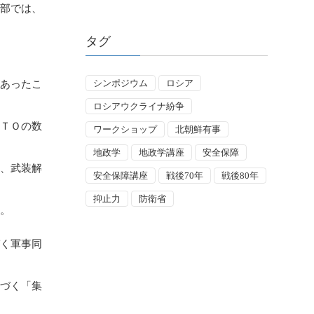
東部では、
タグ
シンポジウム
ロシア
があったこ
ロシアウクライナ紛争
ＡＴＯの数
ワークショップ
北朝鮮有事
地政学
地政学講座
安全保障
た、武装解
安全保障講座
戦後70年
戦後80年
抑止力
防衛省
す。
づく軍事同
基づく「集