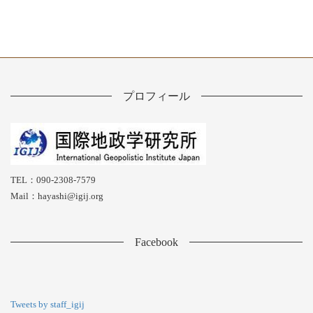
プロフィール
TEL：090-2308-7579
Mail：hayashi@igij.org
Facebook
Tweets by staff_igij