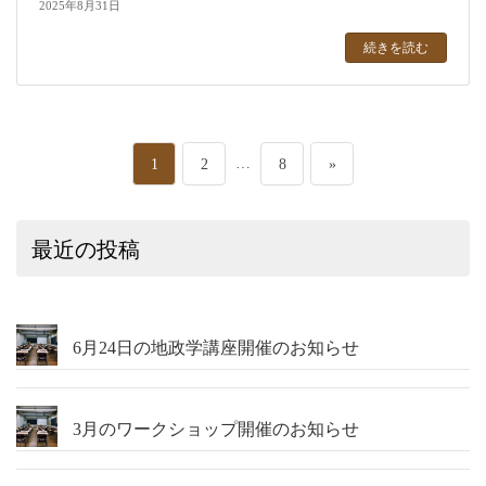
2025年8月31日
続きを読む
投
ペ
ペ
…
ペ
1
2
8
»
稿
ー
ー
ー
最近の投稿
の
ジ
ジ
ジ
ペ
ー
6月24日の地政学講座開催のお知らせ
ジ
3月のワークショップ開催のお知らせ
送
り