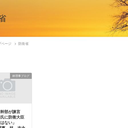
省
プページ
防衛省
林理事ブログ
服幹部が諫言
田氏に防衛大臣
質はない」