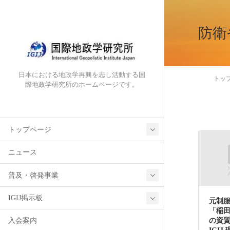
防衛
日本における地政学再興を志し活動する国
トッ
際地政学研究所のホームページです。
トップページ
ニュース
普及・啓発事業
IGIJ掲示板
元制
「稲
の資
入会案内