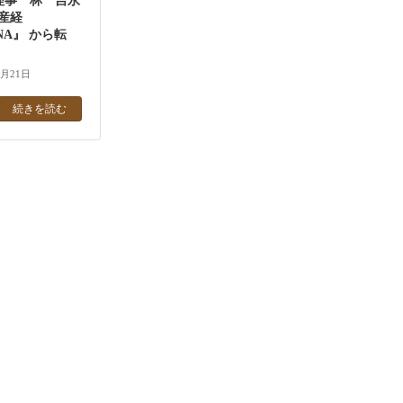
J 理事 林 吉永
『産経
NNA』 から転
4月21日
続きを読む