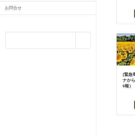
お問合せ
[緊急
ナか
6報）