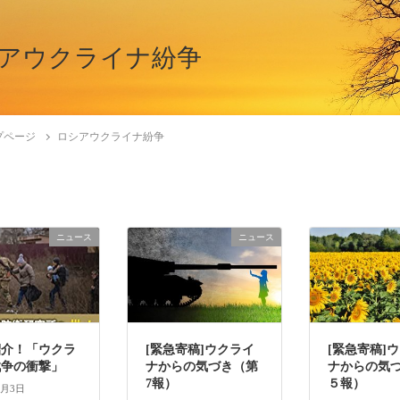
アウクライナ紛争
プページ
ロシアウクライナ紛争
ニュース
ニュース
紹介！「ウクラ
[緊急寄稿]ウクライ
[緊急寄稿]
戦争の衝撃」
ナからの気づき（第
ナからの気
7報）
５報）
6月3日