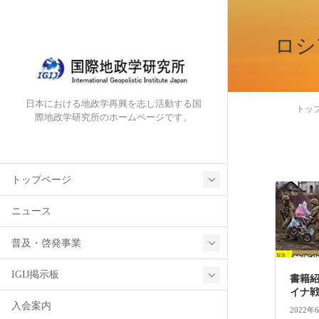
ロシ
日本における地政学再興を志し活動する国
トッ
際地政学研究所のホームページです。
トップページ
ニュース
普及・啓発事業
IGIJ掲示板
書籍
イナ
入会案内
2022年