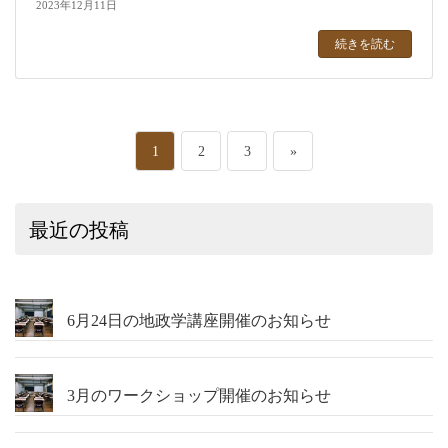
2023年12月11日
続きを読む
投
ペ
ペ
ペ
1
2
3
»
稿
ー
ー
ー
最近の投稿
の
ジ
ジ
ジ
ペ
ー
6月24日の地政学講座開催のお知らせ
ジ
3月のワークショップ開催のお知らせ
送
り