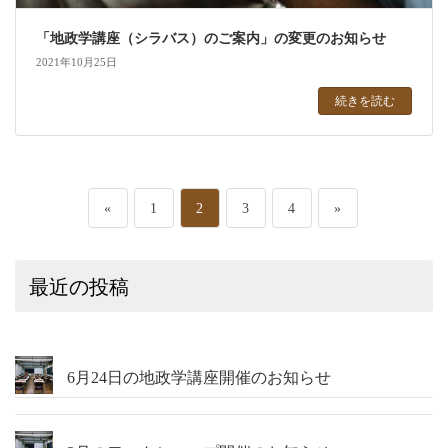
「地政学講座（シラバス）のご案内」の変更のお知らせ
2021年10月25日
続きを読む
投
ペ
ペ
ペ
ペ
«
1
2
3
4
»
稿
ー
ー
ー
ー
最近の投稿
の
ジ
ジ
ジ
ジ
ペ
ー
6月24日の地政学講座開催のお知らせ
ジ