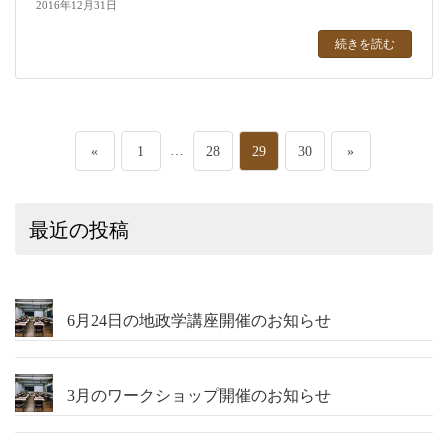
2016年12月31日
続きを読む
投
ペ
…
ペ
ペ
ペ
«
1
28
29
30
»
稿
ー
ー
ー
ー
最近の投稿
の
ジ
ジ
ジ
ジ
ペ
ー
6月24日の地政学講座開催のお知らせ
ジ
3月のワークショップ開催のお知らせ
送
り