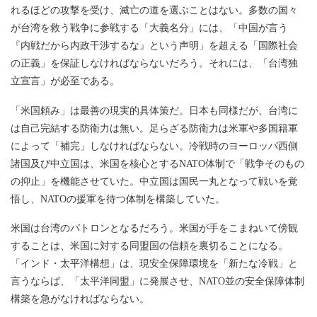
れるほどの攻撃を受け、滅亡の道を選ぶことはない。多数の国々
が台湾を救う戦争に参戦する「大義名分」には、「中国が言う
『内戦だから内政干渉するな』という声明」を超える「国際社会
の正義」を保証しなければならないだろう。それには、「台湾独
立宣言」が必至である。
「米国頼み」は最善の現実的具体策だ。日本も同様だが、台湾に
は自己完結する防衛力は無い。足らざる防衛力は米軍や多国籍軍
によって「補完」しなければならない。冷戦時のヨーロッパ西側
諸国及び中立国は、米国を核心とするNATO体制で「戦争そのもの
の抑止」を機能させていた。中立国は国民一丸となって戦いを覚
悟し、NATOの援軍を待つ体制を構築していた。
米国は台湾のパトロンとなるだろう。米国が手をこまねいて傍観
することは、米国に対する同盟国の信頼を裏切ることになる。
「インド・太平洋構想」は、現安全保障環境を「新たな冷戦」と
言うならば、「太平洋同盟」に発展させ、NATO並の安全保障体制
構築を急がなければならない。