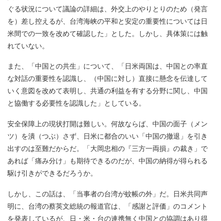
ぐる状況について議論の詳細は、外交上のやりとりのため（発言
を）差し控えるが、台湾海峡の平和と安定の重要性については日
米間での一致を改めて確認した」とした。しかし、具体策には触
れていない。
また、「中国との共生」について、「日米両国は、中国との率直
な対話の重要性を認識し、（中国に対し）直接に懸念を伝達して
いく意図を改めて表明し、共通の利益を有する分野に関し、中国
と協働する必要性を認識した」としている。
安全保障上の現状打開は難しい。何故ならば、中国の面子（メン
ツ）を潰（つぶ）さず、日米に都合のいい「中国の撤退」を引き
出すのは至難だからだ。「大岡忠相の『三方一両損』の裁き」で
あれば「痛み分け」も期待できるのだが、中国の納得が得られる
駆け引きができるだろうか。
しかし、この話は、「当事者の台湾が蚊帳の外」だ。日米共同声
明に、台湾の蔡英文総統の報道官は、「感謝と評価」のコメント
を発表しているが、日・米・台の連携無く中国との協調はあり得