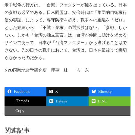
米中戦争の行方は、「台湾」ファクターが鍵を握っている。日本
の参戦も必至である。日米同盟は、安倍時代に「集団的自衛権行
使の容認」によって、専守防衛を超え、戦争への距離を「ゼロ」
とした経緯から、「不戦・棄権」の選択肢はない。「参戦」しか
ない。しかも「台湾の独立宣言」は、台湾が仲間に助けを求める
サインであって、日本が「台湾ファクター」から逃げることはで
きない。先の日本の戦争において、台湾は、日本を最後まで裏切
らなかったのだから。
NPO国際地政学研究所 理事 林 吉 永
Facebook
X
Bluesky
Threads
Hatena
LINE
Copy
関連記事