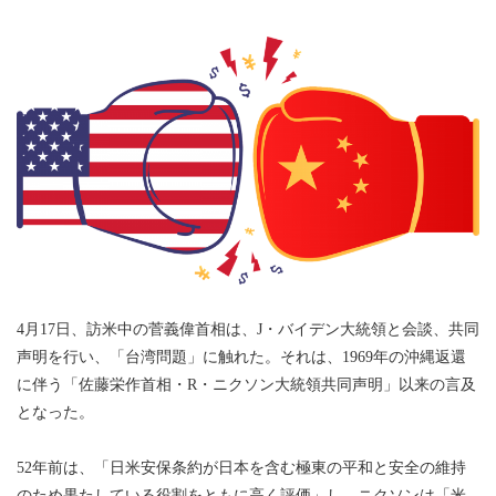
4月17日、訪米中の菅義偉首相は、J・バイデン大統領と会談、共同
声明を行い、「台湾問題」に触れた。それは、1969年の沖縄返還
に伴う「佐藤栄作首相・R・ニクソン大統領共同声明」以来の言及
となった。
52年前は、「日米安保条約が日本を含む極東の平和と安全の維持
のため果たしている役割をともに高く評価」し、ニクソンは「米