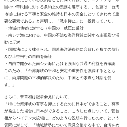
国の中華民国に対する条約上の義務を遵守する」、佐藤は「台湾
地域における平和と安全の維持も日本の安全にとつてきわめて重
要な要素である」と声明し、「戦争抑止」に一役買っていた。
・地域の他者に対する（中国の）威圧に反対
・南シナ海における、中国の不法な海洋権益に関する主張及び活
動に反対
・国際法により律せられ、国連海洋法条約に合致した形での航行
及び上空飛行の自由を保証
・自由で開かれた南シナ海における強固な共通の利益を再確認
このため、「台湾海峡の平和と安定の重要性を強調するととも
に、両岸問題の平和的解決のため、中国との素直な対話を促
す。」
さらに、菅首相は記者会見において、
「特に台湾海峡の有事を抑止するために日本ができること、有事
が発生した場合に日本ができること、こうした点について、菅首
相からバイデン大統領に、どのような説明を行ったのか」という
質問に対して、「地域情勢について意見交換する中で、台湾をめ