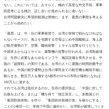
ない。これについては、おそらく、極めて高度な外交手段、軍事
的思考による検討、話し合いが進められるに違いない。
台湾問題解決に希望的観測は禁物だ。まず、最悪の事態を考える
ことから始めたい。
「最悪」は、中・台の軍事衝突で、台湾が単独で戦わなければな
らないケースだ。海上を包囲する空母はじめ中国艦船は、海上及
び航空優勢の下、空襲、艦砲射撃、ミサイル攻撃を行うだろう。
中国本土からはミサイル、爆撃機の攻撃が行われる。台湾島破壊
は、生存に必要なあらゆるインフラ、施設設備を喪失させる。中
国の『超限戦』の実行である。台湾の人々に避難の時間的猶予が
あるか。中国の航空優勢は台湾の軍民全ての航空機を離陸不能に
陥らせる。数百万人を擁する6都市の10％の市民が犠牲になれば、
180万人に達する。
それでも台湾は抵抗するのか。生存の選択肢は、「中国に対して
白旗を上げる」または「機を得て『独立宣言』し、多数国との
『集団防衛体制』を作り、『集団的自衛権行使』を確かにする」
ことの2者択一だ。単独で中国に歯向かい、台湾島が破壊しつくさ