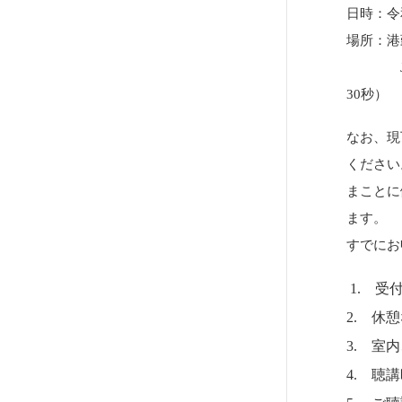
日時：令和
場所：港
JR田
30秒）
なお、現
ください
まことに
ます。
すでにお
1. 受
2. 休
3. 室
4. 聴