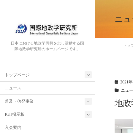
ニュ
日本における地政学再興を志し活動する国
トッ
際地政学研究所のホームページです。
トップページ
2021
ニュース
ニュ
地政
普及・啓発事業
IGIJ掲示板
入会案内