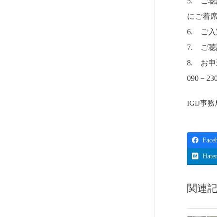
5. ご
にご着
6. ご
7. ご
8. お申
090－23
IGIJ事
Face
Hate
関連