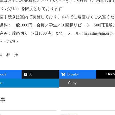
聴講はお申込み先着順とさせていただき、5名程度（ご用意しま
席ください）を限度としております
入室手続きは室内て実施しておりますのでご遠慮なくご入室くだ
聴講料：一般1000円・会員／学生／10回超リピーター500円頂
込み：締め切り（7日1300時）まで、メール＜hayashi@igij.or
08－7579＞
務局 林 拝
Threa
book
X
Bluesky
na
Copy
記事