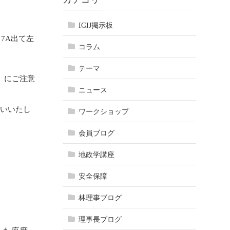
IGIJ掲示板
7A出て左
コラム
テーマ
0）にご注意
ニュース
願いいたし
ワークショップ
会員ブログ
地政学講座
安全保障
林理事ブログ
理事長ブログ