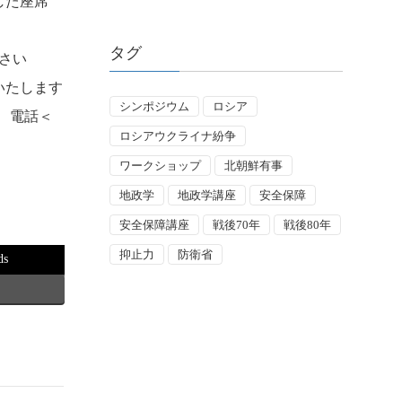
した座席
タグ
さい
戴いたします
シンポジウム
ロシア
g> 電話＜
ロシアウクライナ紛争
ワークショップ
北朝鮮有事
地政学
地政学講座
安全保障
安全保障講座
戦後70年
戦後80年
抑止力
防衛省
ds