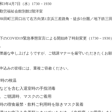
3年4月7日（水）1730－1930
勤労福祉会館別館2階洋室
町三田口出て右方向第1京浜三差路角・徒歩5分圏／地下鉄三田
下のCOVID19緊急事態宣言による開始終了時刻変更（1730－193
。
僭越な申し上げようですが、ご聴講マナーを厳守いただきたくお
申込みの皆様には、重複ご容赦ください。
付時の検温
憩などを含む入退室時の手指消毒
内、ご聴講時、マスクのご着用
講時の喫食厳禁・飲料ご利用時を除きマスク装着