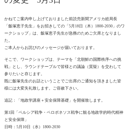
かねてご案内申し上げておりました前読売新聞アメリカ総局長
「飯塚恵子先生」をお招きしての「5月18日（木）1800‐2030」のワ
ークショップ」は、飯塚恵子先生が急務のためご欠席となりまし
た。
ご本人からお詫びのメッセージが届いております。
そこで、ワークショップは、テーマを「北朝鮮の国際秩序への挑
戦」とし、ラウンドテーブルで皆様との議論（質疑）を交わして
参りたいと存じます。
既に飯塚先生のお話ということでご出席のご通知を頂きました皆
様には大変失礼致します。ご容赦下さい。
追記：「地政学講座＋安全保障基礎」を開催致します。
第1回「ペルシア戦争・ペロポネソス戦争に観る地政学的時代精神
と安全保障」
日時：5月10日（水）1800‐2030