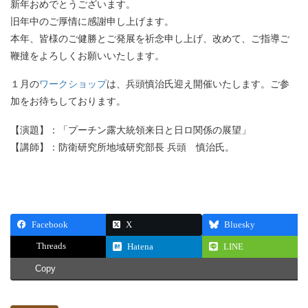
新年おめでとうございます。
旧年中のご厚情に感謝申し上げます。
本年、皆様のご健勝とご発展を祈念申し上げ、改めて、ご指導ご
鞭撻をよろしくお願いいたします。
１月の
ワークショップ
は、兵頭慎治氏迎え開催いたします。ご参
加をお待ちしております。
【演題】：「プーチン露大統領来日と日ロ関係の展望」
【講師】：防衛研究所地域研究部長 兵頭 慎治氏。
Facebook
X
Bluesky
Threads
Hatena
LINE
Copy